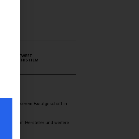
TWEET
THIS ITEM
 kann in unserem Brautgeschäft in
en zu diesem Hersteller und weitere