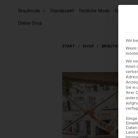
Brautmode
Standesamt
Festliche Mode
Kommunion
Online Shop
Wir be
START
/
SHOP
/
BRAUTKLEIDER
Wenn S
möchte
Wir ve
ihnen 
verbe
Adress
Anzeig
Sie in
Ihrer 
jederz
aufgru
verfüg
Einige
Einwil
Daten 
Land m
beispi