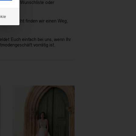
auf deine Wunschliste oder
kie
s. Vielleicht finden wir einen Weg,
Meldet Euch einfach bei uns, wenn Ihr
tmodengeschäft vorrätig ist.