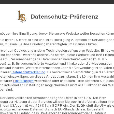
Kontakt
Datenschutz-Präferenz
nötigen Ihre Einwilligung, bevor Sie unsere Website weiter besuchen könn
/
DIANE LEGRAND
/ DIANE LEGRANDE – MODELL „8229“
ie unter 16 Jahre alt sind und Ihre Einwilligung zu optionalen Services geb
n, müssen Sie Ihre Erziehungsberechtigten um Erlaubnis bitten.
rwenden Cookies und andere Technologien auf unserer Website. Einige v
sind essenziell, während andere uns helfen, diese Website und Ihre Erfahr
ssern.
Personenbezogene Daten können verarbeitet werden (z. B. IP-
Diane L
en), z. B. für personalisierte Anzeigen und Inhalte oder die Messung von
en und Inhalten.
Weitere Informationen über die Verwendung Ihrer Daten 
Modell 
 unserer
Datenschutzerklärung
.
Es besteht keine Verpflichtung, in die Verar
Daten einzuwilligen, um dieses Angebot zu nutzen.
Sie können Ihre Auswahl
eit unter
Einstellungen
widerrufen oder anpassen.
Bitte beachten Sie, dass
nd individueller Einstellungen möglicherweise nicht alle Funktionen der We
bar sind.
 Services verarbeiten personenbezogene Daten in den USA. Mit Ihrer
TER
ligung zur Nutzung dieser Services willigen Sie auch in die Verarbeitung Ihre
in den USA gemäß Art. 49 (1) lit. a GDPR ein. Der EuGH stuft die USA als e
it unzureichendem Datenschutz nach EU-Standards ein. Es besteht
elsweise die Gefahr, dass US-Behörden personenbezogene Daten in