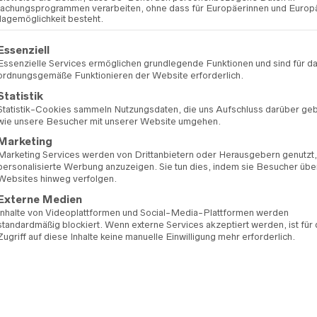
ZUR WU
chungsprogrammen verarbeiten, ohne dass für Europäerinnen und Europ
lagemöglichkeit besteht.
gt eine Liste der Service-Gruppen, für die eine Einwilligung erteilt 
ARTIKELNUMMER:
99
Essenziell
KATEGORIEN:
BRAUTK
Essenzielle Services ermöglichen grundlegende Funktionen und sind für d
ordnungsgemäße Funktionieren der Website erforderlich.
MARKE:
DIANE LEGR
Statistik
Statistik-Cookies sammeln Nutzungsdaten, die uns Aufschluss darüber ge
wie unsere Besucher mit unserer Website umgehen.
Marketing
Marketing Services werden von Drittanbietern oder Herausgebern genutzt
personalisierte Werbung anzuzeigen. Sie tun dies, indem sie Besucher übe
Websites hinweg verfolgen.
Externe Medien
Inhalte von Videoplattformen und Social-Media-Plattformen werden
standardmäßig blockiert. Wenn externe Services akzeptiert werden, ist für
Zugriff auf diese Inhalte keine manuelle Einwilligung mehr erforderlich.