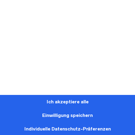
PIN
EMAIL
EBOOK
THIS ITEM
A FRIEND
Diane Legrande - Modell "8229"
Dieses Brautkleid aus der Kollektion von Diane Legrande
Ich akzeptiere alle
Leidersbach bei Aschaffenburg anprobiert werden.
Einwilligung speichern
Dir gefallen die Kleider von Diane Legrande? Information
Brautkleider aus der aktuellen Kollektion findest du
HIER!
Individuelle Datenschutz-Präferenzen