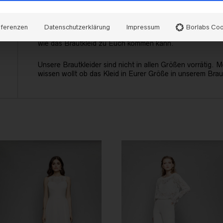
Wenn das Kleid Dein Traumkleid werden könnten pack es 
vereinbare gleich einen Beratungstermin bei uns!
äferenzen
Datenschutzerklärung
Impressum
Borlabs Coo
Sollte der Weg zu weit sein, dann meldet Euch bitte bei un
wie das Brautkleid zu Euch kommen kann.
Unsere Brautkleider sind nicht in allen Größen vorrätig. 
wissen wollt ob das Kleid in Eurer Größe in unserem Brau