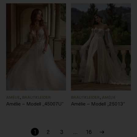
AMÉLIE
,
BRAUTKLEIDER
BRAUTKLEIDER
,
AMÉLIE
Amélie – Modell „45007U“
Amélie – Modell „25013“
1
2
3
…
16