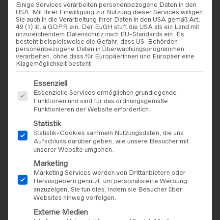
Einige Services verarbeiten personenbezogene Daten in den
USA. Mit Ihrer Einwilligung zur Nutzung dieser Services willigen
Sie auch in die Verarbeitung Ihrer Daten in den USA gemäß Art.
49 (1) lit. a GDPR ein. Der EuGH stuft die USA als ein Land mit
unzureichendem Datenschutz nach EU-Standards ein. Es
besteht beispielsweise die Gefahr, dass US-Behörden
personenbezogene Daten in Überwachungsprogrammen
verarbeiten, ohne dass für Europäerinnen und Europäer eine
Klagemöglichkeit besteht.
Es folgt eine Liste der Service-Gruppen, für die eine Einwilligu
Essenziell
Essenzielle Services ermöglichen grundlegende
BRAUTKLEIDER
,
DIANE
BRAUTKLEIDER
,
DIANE
Funktionen und sind für das ordnungsgemäße
LEGRAND
LEGRAND
Funktionieren der Website erforderlich.
Diane Legrande – Modell
Diane Legrande – Modell
Statistik
„8218“
„8229“
Statistik-Cookies sammeln Nutzungsdaten, die uns
Aufschluss darüber geben, wie unsere Besucher mit
unserer Website umgehen.
Marketing
Marketing Services werden von Drittanbietern oder
Herausgebern genutzt, um personalisierte Werbung
anzuzeigen. Sie tun dies, indem sie Besucher über
Websites hinweg verfolgen.
Externe Medien