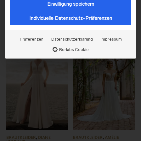
Einwilligung speichern
BRAUTKLEIDER
,
DIANE
BRAUTKLEIDER
,
DIANE
LEGRAND
LEGRAND
Individuelle Datenschutz-Präferenzen
Diane Legrande – Modell
Diane Legrande – Modell
„82320“
„1960“
Präferenzen
Datenschutzerklärung
Impressum
Borlabs Cookie
BRAUTKLEIDER
,
DIANE
BRAUTKLEIDER
,
AMÉLIE