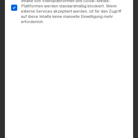
Inhalte von Videoplattformen und Social-Media-
Plattformen werden standardmäßig blockiert. Wenn
externe Services akzeptiert werden, ist für den Zugriff
auf diese Inhalte keine manuelle Einwilligung mehr
erforderlich.
BRAUTKLEIDER
,
DIANE
BRAUTKLEIDER
,
DIANE
LEGRAND
LEGRAND
Diane Legrande – Modell
Diane Legrande – Modell
„8201“
„50900“