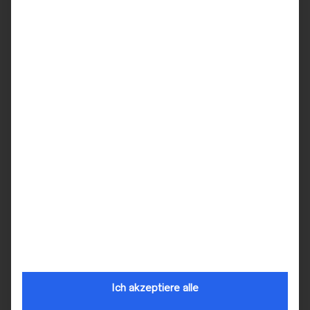
DIANE LEGRAND
,
DIANE LEGRAND
,
BRAUTKLEIDER
BRAUTKLEIDER
Diane Legrande – Modell
Diane Legrande – Modell
„50905“
„50920“
Ich akzeptiere alle