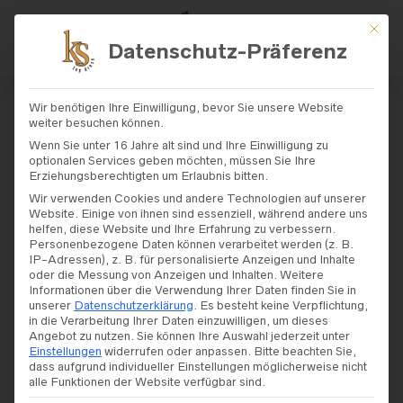
Mit di
Datenschutz-Präferenz
START
/
SHOP
/
BRAUTKLEIDER
/
DIAN
Wir benötigen Ihre Einwilligung, bevor Sie unsere Website
E LEGRAND
/ DIANE LEGRANDE – MODELL
weiter besuchen können.
„50900“
Wenn Sie unter 16 Jahre alt sind und Ihre Einwilligung zu
optionalen Services geben möchten, müssen Sie Ihre
Erziehungsberechtigten um Erlaubnis bitten.
Diane Legrande –
Wir verwenden Cookies und andere Technologien auf unserer
Website. Einige von ihnen sind essenziell, während andere uns
Modell „50900“
helfen, diese Website und Ihre Erfahrung zu verbessern.
Personenbezogene Daten können verarbeitet werden (z. B.
IP-Adressen), z. B. für personalisierte Anzeigen und Inhalte
oder die Messung von Anzeigen und Inhalten.
Weitere
Informationen über die Verwendung Ihrer Daten finden Sie in
unserer
Datenschutzerklärung
.
Es besteht keine Verpflichtung,
in die Verarbeitung Ihrer Daten einzuwilligen, um dieses
Angebot zu nutzen.
Sie können Ihre Auswahl jederzeit unter
Einstellungen
widerrufen oder anpassen.
Bitte beachten Sie,
dass aufgrund individueller Einstellungen möglicherweise nicht
alle Funktionen der Website verfügbar sind.