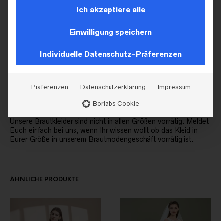
Dir gefallen die Kleider von Diane Legrande? Informationen zu
Ich akzeptiere alle
diesem Hersteller und weitere Brautkleider aus der aktuellen
Kollektion findest du
HIER!
Einwilligung speichern
Wenn das Kleid Dein Traumkleid werden könnten pack es auf
deine Wunschliste oder vereinbare gleich einen
Individuelle Datenschutz-Präferenzen
Beratungstermin bei uns!
Sollte der Weg zu weit sein, dann meldet Euch bitte bei uns.
Präferenzen
Datenschutzerklärung
Impressum
Vielleicht finden wir einen Weg, wie das Brautkleid zu Euch
kommen kann.
Borlabs Cookie
Unsere Brautkleider sind nicht in allen Größen vorrätig. Meldet
Euch einfach bei uns, wenn Ihr wissen wollt ob das Kleid in
Eurer Größe in unserem Brautmodengeschäft vorrätig ist.
ÄHNLICHE PRODUKTE