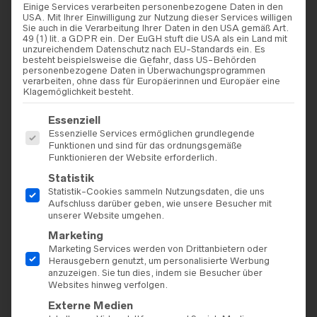
Einige Services verarbeiten personenbezogene Daten in den
USA. Mit Ihrer Einwilligung zur Nutzung dieser Services willigen
Sie auch in die Verarbeitung Ihrer Daten in den USA gemäß Art.
49 (1) lit. a GDPR ein. Der EuGH stuft die USA als ein Land mit
unzureichendem Datenschutz nach EU-Standards ein. Es
besteht beispielsweise die Gefahr, dass US-Behörden
personenbezogene Daten in Überwachungsprogrammen
verarbeiten, ohne dass für Europäerinnen und Europäer eine
Klagemöglichkeit besteht.
Es folgt eine Liste der Service-Gruppen, für die eine Einwilligu
Essenziell
Essenzielle Services ermöglichen grundlegende
Funktionen und sind für das ordnungsgemäße
Funktionieren der Website erforderlich.
Statistik
Statistik-Cookies sammeln Nutzungsdaten, die uns
Aufschluss darüber geben, wie unsere Besucher mit
unserer Website umgehen.
Marketing
Marketing Services werden von Drittanbietern oder
Herausgebern genutzt, um personalisierte Werbung
anzuzeigen. Sie tun dies, indem sie Besucher über
Websites hinweg verfolgen.
Externe Medien