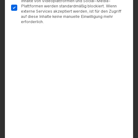
Inhalte von Videoplattformen und Social-Media-
Plattformen werden standardmäßig blockiert. Wenn
externe Services akzeptiert werden, ist für den Zugriff
auf diese Inhalte keine manuelle Einwilligung mehr
erforderlich.
TERMIN VEREINBAREN
ZUR WUNSCHLISTE HINZUFÜGEN
ARTIKELNUMMER:
9920062647740
KATEGORIEN:
BRAUTKLEIDER
,
DIANE LEGRAND
MARKE:
DIANE LEGRANDE