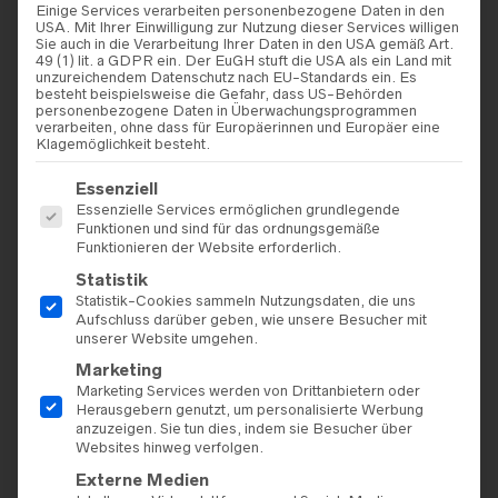
Einige Services verarbeiten personenbezogene Daten in den
USA. Mit Ihrer Einwilligung zur Nutzung dieser Services willigen
Sie auch in die Verarbeitung Ihrer Daten in den USA gemäß Art.
49 (1) lit. a GDPR ein. Der EuGH stuft die USA als ein Land mit
unzureichendem Datenschutz nach EU-Standards ein. Es
besteht beispielsweise die Gefahr, dass US-Behörden
personenbezogene Daten in Überwachungsprogrammen
verarbeiten, ohne dass für Europäerinnen und Europäer eine
Klagemöglichkeit besteht.
Es folgt eine Liste der Service-Gruppen, für die eine Einwilligu
Essenziell
Essenzielle Services ermöglichen grundlegende
Funktionen und sind für das ordnungsgemäße
Funktionieren der Website erforderlich.
Statistik
Statistik-Cookies sammeln Nutzungsdaten, die uns
Aufschluss darüber geben, wie unsere Besucher mit
unserer Website umgehen.
Marketing
Marketing Services werden von Drittanbietern oder
Herausgebern genutzt, um personalisierte Werbung
anzuzeigen. Sie tun dies, indem sie Besucher über
Websites hinweg verfolgen.
Externe Medien