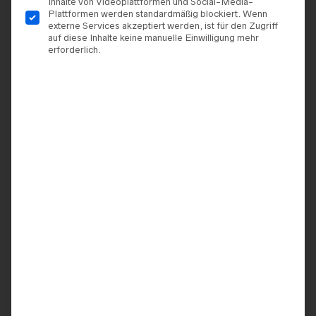
Inhalte von Videoplattformen und Social-Media-
Plattformen werden standardmäßig blockiert. Wenn
externe Services akzeptiert werden, ist für den Zugriff
auf diese Inhalte keine manuelle Einwilligung mehr
erforderlich.
TERMIN VEREINBAREN
ZUR WUNSCHLISTE HINZUFÜGEN
ARTIKELNUMMER:
9920062543769
KATEGORIEN:
BRAUTKLEIDER
,
DIANE LEGRAND
MARKE:
DIANE LEGRANDE