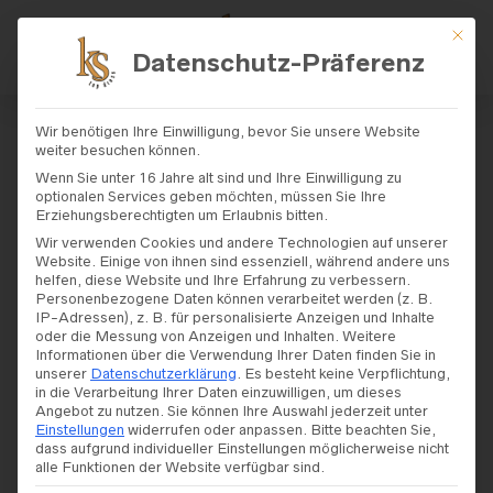
Mit di
Datenschutz-Präferenz
START
/
SHOP
/
BRAUTKLEIDER
/
DIAN
Wir benötigen Ihre Einwilligung, bevor Sie unsere Website
E LEGRAND
/ DIANE LEGRAND – MODELL
weiter besuchen können.
„50722“
Wenn Sie unter 16 Jahre alt sind und Ihre Einwilligung zu
optionalen Services geben möchten, müssen Sie Ihre
Erziehungsberechtigten um Erlaubnis bitten.
Diane Legrand – Modell
Wir verwenden Cookies und andere Technologien auf unserer
Website. Einige von ihnen sind essenziell, während andere uns
„50722“
helfen, diese Website und Ihre Erfahrung zu verbessern.
Personenbezogene Daten können verarbeitet werden (z. B.
IP-Adressen), z. B. für personalisierte Anzeigen und Inhalte
oder die Messung von Anzeigen und Inhalten.
Weitere
Informationen über die Verwendung Ihrer Daten finden Sie in
unserer
Datenschutzerklärung
.
Es besteht keine Verpflichtung,
in die Verarbeitung Ihrer Daten einzuwilligen, um dieses
Angebot zu nutzen.
Sie können Ihre Auswahl jederzeit unter
Einstellungen
widerrufen oder anpassen.
Bitte beachten Sie,
dass aufgrund individueller Einstellungen möglicherweise nicht
alle Funktionen der Website verfügbar sind.