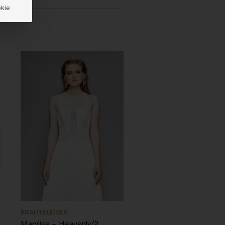
kie
BRAUTKLEIDER
Marylise – Heavenly/2