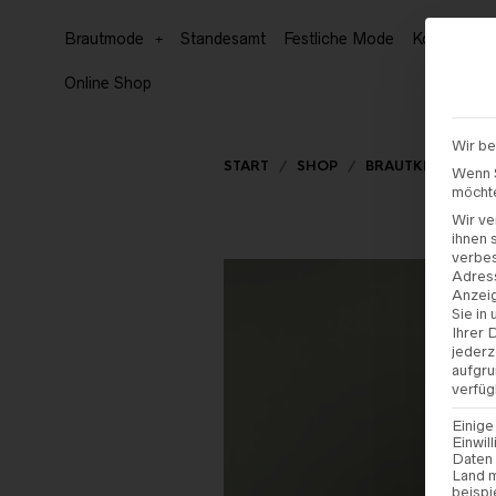
Brautmode
Standesamt
Festliche Mode
Kommunion
Online Shop
Wir be
START
/
SHOP
/
BRAUTKLEIDER
Wenn S
möchte
Wir ve
ihnen 
verbe
Adress
Anzeig
Sie in
Ihrer 
jederz
aufgru
verfüg
Einige
Einwil
Daten 
Land m
beispi