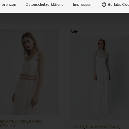
äferenzen
Datenschutzerklärung
Impressum
Borlabs Coo
Sale!
BRAUTKLEIDER
,
REMBO
STYLING
OUTLET
,
BRAUTMODE SALE
,