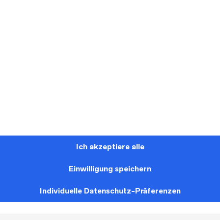
PIN
EMAIL
EBOOK
THIS ITEM
A FRIEND
A Bela Noiva – AL32
Dieses Brautkleid kann in unserem Brautgeschäft in Leid
werden.
Ich akzeptiere alle
Sollte der Weg zu weit sein, dann meldet Euch bitte bei un
Einwilligung speichern
wie das Brautkleid zu Euch kommen kann.
Individuelle Datenschutz-Präferenzen
Unsere Brautkleider sind nicht in allen Größen vorrätig. 
wissen wollt ob das Kleid in Eurer Größe in unserem Brau