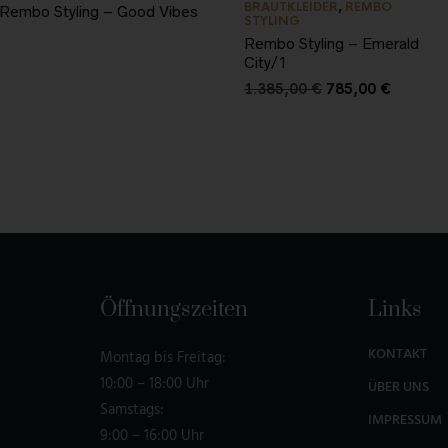
BRAUTKLEIDER
,
REMBO
Rembo Styling – Good Vibes
STYLING
Rembo Styling – Emerald
City/1
1.385,00
€
785,00
€
Öffnungszeiten
Links
KONTAKT
Montag bis Freitag:
10:00 – 18:00 Uhr
ÜBER UNS
Samstags:
IMPRESSUM
9:00 – 16:00 Uhr