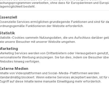
chungsprogrammen verarbeiten, ohne dass für Europäerinnen und Europ
lagemöglichkeit besteht.
ARTIKELNUMMER:
99
KATEGORIEN:
A BELA
gt eine Liste der Service-Gruppen, für die eine Einwilligung erteilt 
Essenziell
MARKE:
A BELA NOIV
Essenzielle Services ermöglichen grundlegende Funktionen und sind für d
ordnungsgemäße Funktionieren der Website erforderlich.
Statistik
Statistik-Cookies sammeln Nutzungsdaten, die uns Aufschluss darüber ge
wie unsere Besucher mit unserer Website umgehen.
Marketing
Marketing Services werden von Drittanbietern oder Herausgebern genutzt
personalisierte Werbung anzuzeigen. Sie tun dies, indem sie Besucher übe
Websites hinweg verfolgen.
Externe Medien
Inhalte von Videoplattformen und Social-Media-Plattformen werden
standardmäßig blockiert. Wenn externe Services akzeptiert werden, ist für
Zugriff auf diese Inhalte keine manuelle Einwilligung mehr erforderlich.