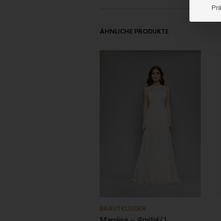
Pr
ÄHNLICHE PRODUKTE
BRAUTKLEIDER
Marylise – Amitié/1