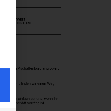
TWEET
THIS ITEM
ersbach bei Aschaffenburg anprobiert
s. Vielleicht finden wir einen Weg,
Meldet Euch einfach bei uns, wenn Ihr
tmodengeschäft vorrätig ist.