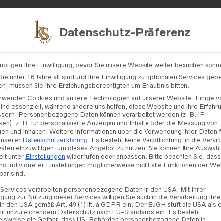
Kontakt
Datenschutz-Präferenz
nötigen Ihre Einwilligung, bevor Sie unsere Website weiter besuchen könn
/
A BELA NOIVA
/ A BELA NOIVA – AL32
ie unter 16 Jahre alt sind und Ihre Einwilligung zu optionalen Services geb
n, müssen Sie Ihre Erziehungsberechtigten um Erlaubnis bitten.
rwenden Cookies und andere Technologien auf unserer Website. Einige v
sind essenziell, während andere uns helfen, diese Website und Ihre Erfahr
ssern.
Personenbezogene Daten können verarbeitet werden (z. B. IP-
A Bela 
en), z. B. für personalisierte Anzeigen und Inhalte oder die Messung von
en und Inhalten.
Weitere Informationen über die Verwendung Ihrer Daten 
 unserer
Datenschutzerklärung
.
Es besteht keine Verpflichtung, in die Verar
Daten einzuwilligen, um dieses Angebot zu nutzen.
Sie können Ihre Auswahl
eit unter
Einstellungen
widerrufen oder anpassen.
Bitte beachten Sie, dass
nd individueller Einstellungen möglicherweise nicht alle Funktionen der We
bar sind.
TER
 Services verarbeiten personenbezogene Daten in den USA. Mit Ihrer
ligung zur Nutzung dieser Services willigen Sie auch in die Verarbeitung Ihre
in den USA gemäß Art. 49 (1) lit. a GDPR ein. Der EuGH stuft die USA als e
ZUR WU
it unzureichendem Datenschutz nach EU-Standards ein. Es besteht
elsweise die Gefahr, dass US-Behörden personenbezogene Daten in