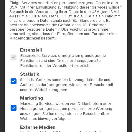
Einige Services verarbeiten personenbezogene Daten in den
USA. Mit Ihrer Einwilligung zur Nutzung dieser Services willigen
Sie auch in die Verarbeitung Ihrer Daten in den USA gemäß Art.
49 (1) lit. a GDPR ein. Der EuGH stuft die USA als ein Land mit
unzureichendem Datenschutz nach EU-Standards ein. Es
besteht beispielsweise die Gefahr, dass US-Behörden
personenbezogene Daten in Überwachungsprogrammen
verarbeiten, ohne dass für Europäerinnen und Europäer eine
Klagemöglichkeit besteht.
Es folgt eine Liste der Service-Gruppen, für die eine Einwilligu
Essenziell
Essenzielle Services ermöglichen grundlegende
Funktionen und sind für das ordnungsgemäße
Funktionieren der Website erforderlich.
Statistik
Statistik-Cookies sammeln Nutzungsdaten, die uns
Aufschluss darüber geben, wie unsere Besucher mit
unserer Website umgehen.
Marketing
Marketing Services werden von Drittanbietern oder
Herausgebern genutzt, um personalisierte Werbung
anzuzeigen. Sie tun dies, indem sie Besucher über
Websites hinweg verfolgen.
Externe Medien