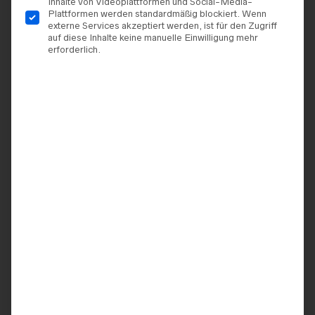
Inhalte von Videoplattformen und Social-Media-
Plattformen werden standardmäßig blockiert. Wenn
externe Services akzeptiert werden, ist für den Zugriff
auf diese Inhalte keine manuelle Einwilligung mehr
erforderlich.
TERMIN VEREINBAREN
ZUR WUNSCHLISTE HINZUFÜGEN
ARTIKELNUMMER:
9920062550934
KATEGORIEN:
BRAUTKLEIDER
,
DAMA COUTURE
MARKE:
DAMA COUTURE