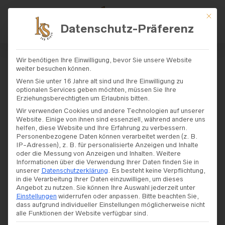
Mit di
Datenschutz-Präferenz
START
/
SHOP
/
BRAUTKLEIDER
/
DAM
Wir benötigen Ihre Einwilligung, bevor Sie unsere Website
A COUTURE
/ DAMA COUTURE – MODELL
weiter besuchen können.
„HERMONIA“
Wenn Sie unter 16 Jahre alt sind und Ihre Einwilligung zu
optionalen Services geben möchten, müssen Sie Ihre
Erziehungsberechtigten um Erlaubnis bitten.
Dama Couture – Modell
Wir verwenden Cookies und andere Technologien auf unserer
Website. Einige von ihnen sind essenziell, während andere uns
„Hermonia“
helfen, diese Website und Ihre Erfahrung zu verbessern.
Personenbezogene Daten können verarbeitet werden (z. B.
IP-Adressen), z. B. für personalisierte Anzeigen und Inhalte
oder die Messung von Anzeigen und Inhalten.
Weitere
Informationen über die Verwendung Ihrer Daten finden Sie in
unserer
Datenschutzerklärung
.
Es besteht keine Verpflichtung,
in die Verarbeitung Ihrer Daten einzuwilligen, um dieses
Angebot zu nutzen.
Sie können Ihre Auswahl jederzeit unter
Einstellungen
widerrufen oder anpassen.
Bitte beachten Sie,
dass aufgrund individueller Einstellungen möglicherweise nicht
alle Funktionen der Website verfügbar sind.