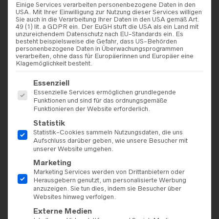
Einige Services verarbeiten personenbezogene Daten in den
USA. Mit Ihrer Einwilligung zur Nutzung dieser Services willigen
Sie auch in die Verarbeitung Ihrer Daten in den USA gemäß Art.
49 (1) lit. a GDPR ein. Der EuGH stuft die USA als ein Land mit
unzureichendem Datenschutz nach EU-Standards ein. Es
besteht beispielsweise die Gefahr, dass US-Behörden
personenbezogene Daten in Überwachungsprogrammen
verarbeiten, ohne dass für Europäerinnen und Europäer eine
Klagemöglichkeit besteht.
Es folgt eine Liste der Service-Gruppen, für die eine Einwilligu
Essenziell
Essenzielle Services ermöglichen grundlegende
Funktionen und sind für das ordnungsgemäße
Funktionieren der Website erforderlich.
Statistik
Statistik-Cookies sammeln Nutzungsdaten, die uns
Aufschluss darüber geben, wie unsere Besucher mit
unserer Website umgehen.
Marketing
Marketing Services werden von Drittanbietern oder
Herausgebern genutzt, um personalisierte Werbung
anzuzeigen. Sie tun dies, indem sie Besucher über
Websites hinweg verfolgen.
Externe Medien