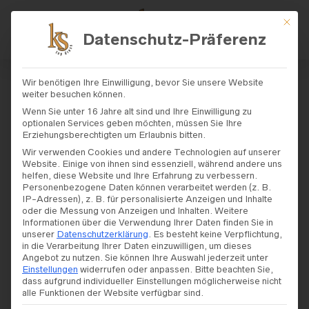
Mit di
Datenschutz-Präferenz
START
/
SHOP
/
BRAUTKLEIDER
/
AMÉLI
Wir benötigen Ihre Einwilligung, bevor Sie unsere Website
E
/ AMÉLIE – MODELL „10116“
weiter besuchen können.
Wenn Sie unter 16 Jahre alt sind und Ihre Einwilligung zu
optionalen Services geben möchten, müssen Sie Ihre
Amélie – Modell
Erziehungsberechtigten um Erlaubnis bitten.
Wir verwenden Cookies und andere Technologien auf unserer
„10116“
Website. Einige von ihnen sind essenziell, während andere uns
helfen, diese Website und Ihre Erfahrung zu verbessern.
Personenbezogene Daten können verarbeitet werden (z. B.
IP-Adressen), z. B. für personalisierte Anzeigen und Inhalte
oder die Messung von Anzeigen und Inhalten.
Weitere
Informationen über die Verwendung Ihrer Daten finden Sie in
unserer
Datenschutzerklärung
.
Es besteht keine Verpflichtung,
in die Verarbeitung Ihrer Daten einzuwilligen, um dieses
Angebot zu nutzen.
Sie können Ihre Auswahl jederzeit unter
Einstellungen
widerrufen oder anpassen.
Bitte beachten Sie,
dass aufgrund individueller Einstellungen möglicherweise nicht
alle Funktionen der Website verfügbar sind.