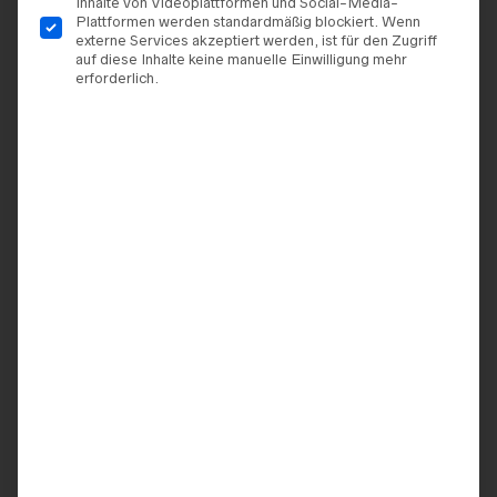
Inhalte von Videoplattformen und Social-Media-
Plattformen werden standardmäßig blockiert. Wenn
externe Services akzeptiert werden, ist für den Zugriff
auf diese Inhalte keine manuelle Einwilligung mehr
erforderlich.
TERMIN VEREINBAREN
ZUR WUNSCHLISTE HINZUFÜGEN
ARTIKELNUMMER:
9920062521620
KATEGORIEN:
AMÉLIE
,
BRAUTKLEIDER
MARKE:
AMÉLIE