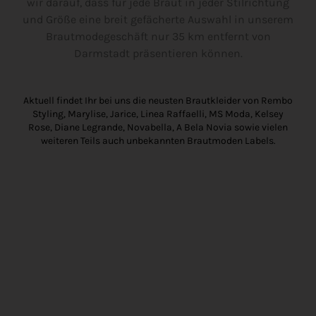
wir darauf, dass für jede Braut in jeder Stilrichtung
und Größe eine breit gefächerte Auswahl in unserem
Brautmodegeschäft nur 35 km entfernt von
Darmstadt präsentieren können.
Aktuell findet Ihr bei uns die neusten Brautkleider von
Rembo
Styling
,
Marylise
,
Jarice
,
Linea Raffaelli
,
MS Moda
,
Kelsey
Rose
,
Diane Legrande
, Novabella, A Bela Novia sowie vielen
weiteren Teils auch unbekannten Brautmoden Labels.