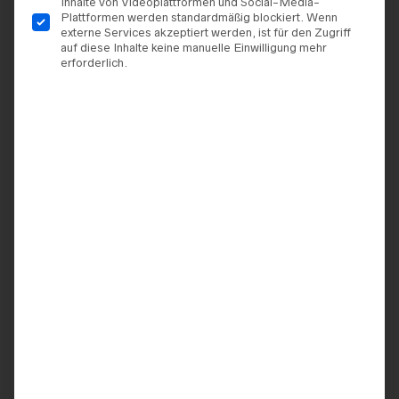
Inhalte von Videoplattformen und Social-Media-
Plattformen werden standardmäßig blockiert. Wenn
externe Services akzeptiert werden, ist für den Zugriff
auf diese Inhalte keine manuelle Einwilligung mehr
erforderlich.
BRAUTKLEIDER
BRAUTKLEIDER
,
REMBO
STYLING
,
OUTLET
,
Marylise – All Eyes On You
BRAUTMODE SALE
Rembo Styling – Emerald
City/1
1.385,00
€
785,00
€