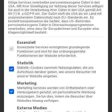
Einige Services verarbeiten personenbezogene Daten in den
USA. Mit Ihrer Einwilligung zur Nutzung dieser Services willigen
Sie auch in die Verarbeitung Ihrer Daten in den USA gemäß Art.
49 (1) lit. a GDPR ein. Der EuGH stuft die USA als ein Land mit
unzureichendem Datenschutz nach EU-Standards ein. Es
besteht beispielsweise die Gefahr, dass US-Behörden
personenbezogene Daten in Überwachungsprogrammen
verarbeiten, ohne dass für Europäerinnen und Europäer eine
Klagemöglichkeit besteht.
Es folgt eine Liste der Service-Gruppen, für die eine Einwilligu
Essenziell
Essenzielle Services ermöglichen grundlegende
BRAUTKLEIDER
BRAUTKLEIDER
,
OUTLET
,
Funktionen und sind für das ordnungsgemäße
BRAUTMODE SALE
,
MARYLISE
Marylise – Wifey For Lifey
Funktionieren der Website erforderlich.
Marylise – Show Me Love
Statistik
1.385,00
€
885,00
€
Statistik-Cookies sammeln Nutzungsdaten, die uns
Aufschluss darüber geben, wie unsere Besucher mit
unserer Website umgehen.
SALE!
Marketing
Marketing Services werden von Drittanbietern oder
Herausgebern genutzt, um personalisierte Werbung
anzuzeigen. Sie tun dies, indem sie Besucher über
Websites hinweg verfolgen.
Externe Medien