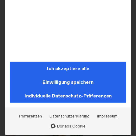
BRAUTKLEIDER
BRAUTKLEIDER
Marylise – Heavenly/1
Marylise – Amitié/1
Ich akzeptiere alle
Einwilligung speichern
Individuelle Datenschutz-Präferenzen
Präferenzen
Datenschutzerklärung
Impressum
Borlabs Cookie