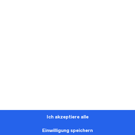
PIN
EMAIL
EBOOK
THIS ITEM
A FRIEND
Jarice - Modell "ART 23/53"
Ich akzeptiere alle
Dieses Brautkleid aus der Kollektion von Jarice kann in 
bei Aschaffenburg anprobiert werden.
Einwilligung speichern