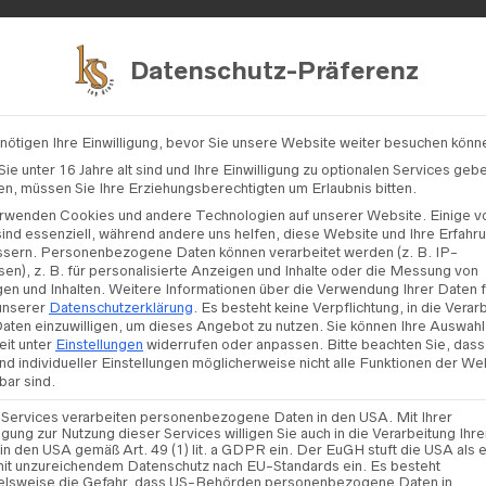
Kontakt
Datenschutz-Präferenz
nötigen Ihre Einwilligung, bevor Sie unsere Website weiter besuchen könn
MODE SALE
/ JARICE – MODELL „ART 23/53“
ie unter 16 Jahre alt sind und Ihre Einwilligung zu optionalen Services geb
n, müssen Sie Ihre Erziehungsberechtigten um Erlaubnis bitten.
rwenden Cookies und andere Technologien auf unserer Website. Einige v
sind essenziell, während andere uns helfen, diese Website und Ihre Erfahr
ssern.
Personenbezogene Daten können verarbeitet werden (z. B. IP-
Jarice –
en), z. B. für personalisierte Anzeigen und Inhalte oder die Messung von
en und Inhalten.
Weitere Informationen über die Verwendung Ihrer Daten 
23/53“
 unserer
Datenschutzerklärung
.
Es besteht keine Verpflichtung, in die Verar
Daten einzuwilligen, um dieses Angebot zu nutzen.
Sie können Ihre Auswahl
eit unter
Einstellungen
widerrufen oder anpassen.
Bitte beachten Sie, dass
1.185,00
€
nd individueller Einstellungen möglicherweise nicht alle Funktionen der We
bar sind.
948,00
€
 Services verarbeiten personenbezogene Daten in den USA. Mit Ihrer
ligung zur Nutzung dieser Services willigen Sie auch in die Verarbeitung Ihre
in den USA gemäß Art. 49 (1) lit. a GDPR ein. Der EuGH stuft die USA als e
it unzureichendem Datenschutz nach EU-Standards ein. Es besteht
GRÖSSE
elsweise die Gefahr, dass US-Behörden personenbezogene Daten in