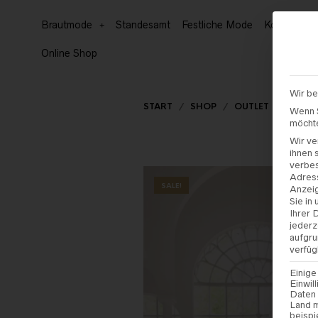
Brautmode
Standesamt
Festliche Mode
Kommunion
Online Shop
Wir be
START
/
SHOP
/
OUTLET
/
BRAUT
Wenn S
möchte
Wir ve
ihnen 
verbe
Adress
SALE!
Anzeig
Sie in
Ihrer 
jederz
aufgru
verfüg
Einige
Einwil
Daten 
Land m
beispi