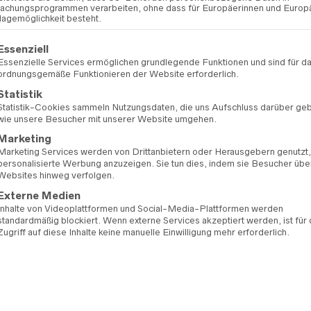
chungsprogrammen verarbeiten, ohne dass für Europäerinnen und Europ
lagemöglichkeit besteht.
FARBE
gt eine Liste der Service-Gruppen, für die eine Einwilligung erteilt 
Essenziell
Essenzielle Services ermöglichen grundlegende Funktionen und sind für d
ordnungsgemäße Funktionieren der Website erforderlich.
VORRÄTIG
Statistik
Statistik-Cookies sammeln Nutzungsdaten, die uns Aufschluss darüber ge
wie unsere Besucher mit unserer Website umgehen.
IN 
Marketing
Marketing Services werden von Drittanbietern oder Herausgebern genutzt
personalisierte Werbung anzuzeigen. Sie tun dies, indem sie Besucher übe
Websites hinweg verfolgen.
ZUR WU
Externe Medien
Inhalte von Videoplattformen und Social-Media-Plattformen werden
standardmäßig blockiert. Wenn externe Services akzeptiert werden, ist für
Zugriff auf diese Inhalte keine manuelle Einwilligung mehr erforderlich.
ARTIKELNUMMER:
99
KATEGORIEN:
BRAUTK
OUTLET
MARKE:
JARICE