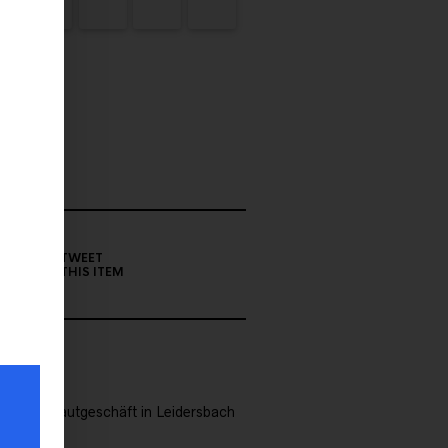
TWEET
THIS ITEM
unserem Brautgeschäft in Leidersbach