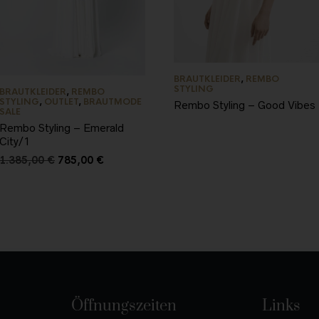
BRAUTKLEIDER
,
REMBO
STYLING
BRAUTKLEIDER
,
REMBO
STYLING
,
OUTLET
,
BRAUTMODE
Rembo Styling – Good Vibes
SALE
Rembo Styling – Emerald
City/1
1.385,00
€
785,00
€
Öffnungszeiten
Links