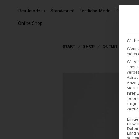
Brautmode
Standesamt
Festliche Mode
Kommunion
Online Shop
Wir be
START
/
SHOP
/
OUTLET
/
BRAUT
Wenn S
möchte
Wir ve
ihnen 
verbe
Adress
Anzeig
Sie in
Ihrer 
jederz
aufgru
verfüg
Einige
Einwil
Daten 
Land m
beispi