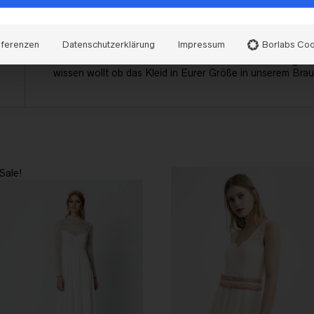
Sollte der Weg zu weit sein, dann meldet Euch bitte bei un
wie das Brautkleid zu Euch kommen kann.
äferenzen
Datenschutzerklärung
Impressum
Borlabs Coo
Unsere Brautkleider sind nicht in allen Größen vorrätig. 
wissen wollt ob das Kleid in Eurer Größe in unserem Brau
Sale!