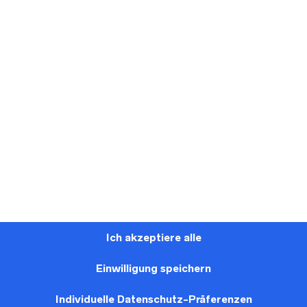
PIN
EMAIL
EBOOK
THIS ITEM
A FRIEND
Ich akzeptiere alle
Rembo Styling – Kiss & Tell
Einwilligung speichern
Dieses Brautkleid kann in unserem Brautgeschäft in Leid
werden.
Individuelle Datenschutz-Präferenzen