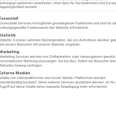
ZUR WU
chungsprogrammen verarbeiten, ohne dass für Europäerinnen und Europ
lagemöglichkeit besteht.
gt eine Liste der Service-Gruppen, für die eine Einwilligung erteilt 
ARTIKELNUMMER:
13
Essenziell
KATEGORIEN:
BRAUTK
Essenzielle Services ermöglichen grundlegende Funktionen und sind für d
BRAUTMODE SALE
ordnungsgemäße Funktionieren der Website erforderlich.
MARKE:
REMBO STYL
Statistik
Statistik-Cookies sammeln Nutzungsdaten, die uns Aufschluss darüber ge
wie unsere Besucher mit unserer Website umgehen.
Marketing
Marketing Services werden von Drittanbietern oder Herausgebern genutzt
personalisierte Werbung anzuzeigen. Sie tun dies, indem sie Besucher übe
Websites hinweg verfolgen.
Externe Medien
Inhalte von Videoplattformen und Social-Media-Plattformen werden
standardmäßig blockiert. Wenn externe Services akzeptiert werden, ist für
Zugriff auf diese Inhalte keine manuelle Einwilligung mehr erforderlich.