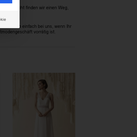
s. Vielleicht finden wir einen Weg,
kie
Meldet Euch einfach bei uns, wenn Ihr
tmodengeschäft vorrätig ist.