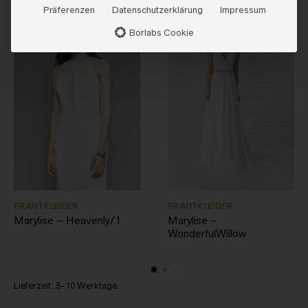
Präferenzen
Datenschutzerklärung
Impressum
Borlabs Cookie
BRAUTKLEIDER
BRAUTKLEIDER
Marylise – Heavenly/1
Marylise –
WonderfulWillow
Lieferzeit:
5-10 Werktage