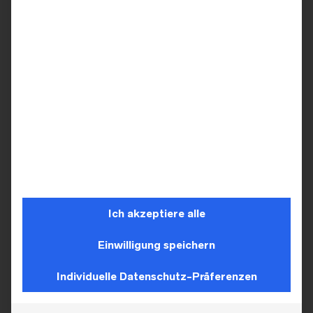
ZUSÄTZLICHE INFORMATION
ANFRAGE SENDEN
Farbe
1
Marke
Ich akzeptiere alle
Marylise
Einwilligung speichern
Individuelle Datenschutz-Präferenzen
ÄHNLICHE PRODUKTE