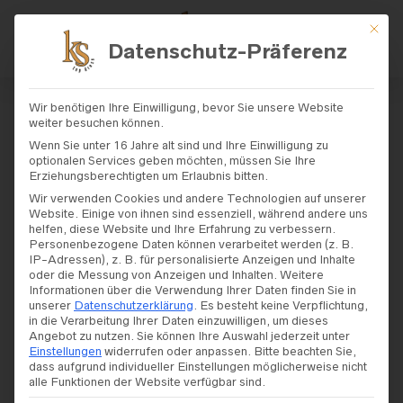
Mit di
Datenschutz-Präferenz
START
/
SHOP
/
BRAUTKLEIDER
/
MARY
Wir benötigen Ihre Einwilligung, bevor Sie unsere Website
LISE
/ MARYLISE – PARISIENNE
weiter besuchen können.
Wenn Sie unter 16 Jahre alt sind und Ihre Einwilligung zu
optionalen Services geben möchten, müssen Sie Ihre
Marylise – Parisienne
Erziehungsberechtigten um Erlaubnis bitten.
Wir verwenden Cookies und andere Technologien auf unserer
Website. Einige von ihnen sind essenziell, während andere uns
helfen, diese Website und Ihre Erfahrung zu verbessern.
Personenbezogene Daten können verarbeitet werden (z. B.
IP-Adressen), z. B. für personalisierte Anzeigen und Inhalte
oder die Messung von Anzeigen und Inhalten.
Weitere
Informationen über die Verwendung Ihrer Daten finden Sie in
unserer
Datenschutzerklärung
.
Es besteht keine Verpflichtung,
in die Verarbeitung Ihrer Daten einzuwilligen, um dieses
Angebot zu nutzen.
Sie können Ihre Auswahl jederzeit unter
Einstellungen
widerrufen oder anpassen.
Bitte beachten Sie,
dass aufgrund individueller Einstellungen möglicherweise nicht
alle Funktionen der Website verfügbar sind.