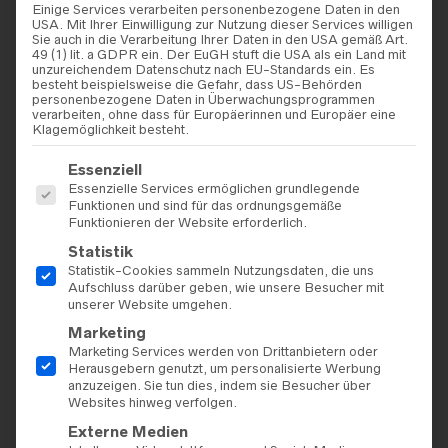
Einige Services verarbeiten personenbezogene Daten in den
USA. Mit Ihrer Einwilligung zur Nutzung dieser Services willigen
Sie auch in die Verarbeitung Ihrer Daten in den USA gemäß Art.
49 (1) lit. a GDPR ein. Der EuGH stuft die USA als ein Land mit
unzureichendem Datenschutz nach EU-Standards ein. Es
besteht beispielsweise die Gefahr, dass US-Behörden
personenbezogene Daten in Überwachungsprogrammen
verarbeiten, ohne dass für Europäerinnen und Europäer eine
Klagemöglichkeit besteht.
Es folgt eine Liste der Service-Gruppen, für die eine Einwilligu
Essenziell
Essenzielle Services ermöglichen grundlegende
Funktionen und sind für das ordnungsgemäße
Funktionieren der Website erforderlich.
Statistik
Statistik-Cookies sammeln Nutzungsdaten, die uns
Aufschluss darüber geben, wie unsere Besucher mit
unserer Website umgehen.
Marketing
Marketing Services werden von Drittanbietern oder
Herausgebern genutzt, um personalisierte Werbung
anzuzeigen. Sie tun dies, indem sie Besucher über
Websites hinweg verfolgen.
Externe Medien