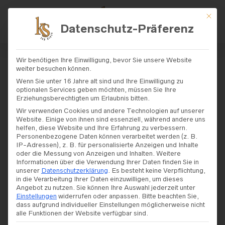
Mit di
Datenschutz-Präferenz
START
/
SHOP
/
BRAUTKLEIDER
/
JARIC
Wir benötigen Ihre Einwilligung, bevor Sie unsere Website
E
/ JARICE – MODELL „FANCY“
weiter besuchen können.
Wenn Sie unter 16 Jahre alt sind und Ihre Einwilligung zu
optionalen Services geben möchten, müssen Sie Ihre
Jarice – Modell „Fancy“
Erziehungsberechtigten um Erlaubnis bitten.
Wir verwenden Cookies und andere Technologien auf unserer
Website. Einige von ihnen sind essenziell, während andere uns
helfen, diese Website und Ihre Erfahrung zu verbessern.
Personenbezogene Daten können verarbeitet werden (z. B.
IP-Adressen), z. B. für personalisierte Anzeigen und Inhalte
oder die Messung von Anzeigen und Inhalten.
Weitere
Informationen über die Verwendung Ihrer Daten finden Sie in
unserer
Datenschutzerklärung
.
Es besteht keine Verpflichtung,
in die Verarbeitung Ihrer Daten einzuwilligen, um dieses
Angebot zu nutzen.
Sie können Ihre Auswahl jederzeit unter
Einstellungen
widerrufen oder anpassen.
Bitte beachten Sie,
dass aufgrund individueller Einstellungen möglicherweise nicht
alle Funktionen der Website verfügbar sind.