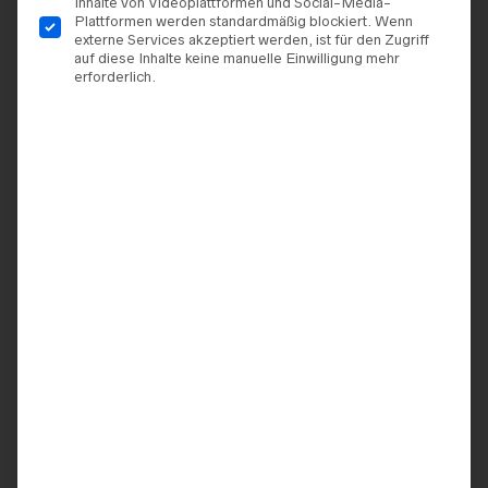
Inhalte von Videoplattformen und Social-Media-
Plattformen werden standardmäßig blockiert. Wenn
externe Services akzeptiert werden, ist für den Zugriff
auf diese Inhalte keine manuelle Einwilligung mehr
erforderlich.
TERMIN VEREINBAREN
ZUR WUNSCHLISTE HINZUFÜGEN
ARTIKELNUMMER:
9920062381255
KATEGORIEN:
JARICE
,
BRAUTKLEIDER
MARKE:
JARICE