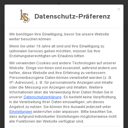
Mit di
Datenschutz-Präferenz
START
/
SHOP
/
BRAUTKLEIDER
/
JARIC
Wir benötigen Ihre Einwilligung, bevor Sie unsere Website
E
/ JARICE – MODELL „RINA“
weiter besuchen können.
Wenn Sie unter 16 Jahre alt sind und Ihre Einwilligung zu
optionalen Services geben möchten, müssen Sie Ihre
Jarice – Modell „Rina“
Erziehungsberechtigten um Erlaubnis bitten.
Wir verwenden Cookies und andere Technologien auf unserer
Website. Einige von ihnen sind essenziell, während andere uns
helfen, diese Website und Ihre Erfahrung zu verbessern.
Personenbezogene Daten können verarbeitet werden (z. B.
IP-Adressen), z. B. für personalisierte Anzeigen und Inhalte
oder die Messung von Anzeigen und Inhalten.
Weitere
Informationen über die Verwendung Ihrer Daten finden Sie in
unserer
Datenschutzerklärung
.
Es besteht keine Verpflichtung,
in die Verarbeitung Ihrer Daten einzuwilligen, um dieses
Angebot zu nutzen.
Sie können Ihre Auswahl jederzeit unter
Einstellungen
widerrufen oder anpassen.
Bitte beachten Sie,
dass aufgrund individueller Einstellungen möglicherweise nicht
alle Funktionen der Website verfügbar sind.