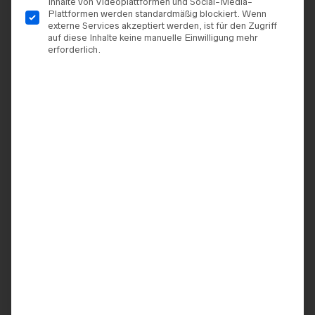
Inhalte von Videoplattformen und Social-Media-
Plattformen werden standardmäßig blockiert. Wenn
externe Services akzeptiert werden, ist für den Zugriff
auf diese Inhalte keine manuelle Einwilligung mehr
erforderlich.
TERMIN VEREINBAREN
ZUR WUNSCHLISTE HINZUFÜGEN
ARTIKELNUMMER:
9920062595805
KATEGORIEN:
JARICE
,
BRAUTKLEIDER