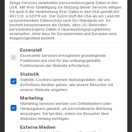
Einige Services verarbeiten personenbezogene Daten in den
USA. Mit Ihrer Einwilligung zur Nutzung dieser Services willigen
Sie auch in die Verarbeitung Ihrer Daten in den USA gemäß Art.
49 (1) lit. a GDPR ein. Der EuGH stuft die USA als ein Land mit
unzureichendem Datenschutz nach EU-Standards ein. Es
besteht beispielsweise die Gefahr, dass US-Behörden
personenbezogene Daten in Überwachungsprogrammen
verarbeiten, ohne dass für Europäerinnen und Europäer eine
Klagemöglichkeit besteht.
Es folgt eine Liste der Service-Gruppen, für die eine Einwilligu
Essenziell
Essenzielle Services ermöglichen grundlegende
Funktionen und sind für das ordnungsgemäße
Funktionieren der Website erforderlich.
Statistik
Statistik-Cookies sammeln Nutzungsdaten, die uns
Aufschluss darüber geben, wie unsere Besucher mit
unserer Website umgehen.
Marketing
Marketing Services werden von Drittanbietern oder
Herausgebern genutzt, um personalisierte Werbung
anzuzeigen. Sie tun dies, indem sie Besucher über
Websites hinweg verfolgen.
Externe Medien