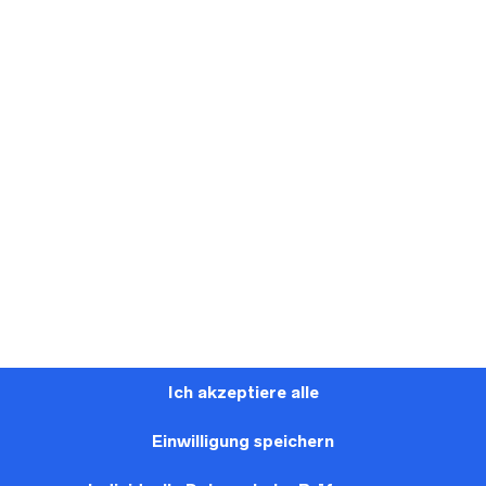
PIN
EMAIL
EBOOK
THIS ITEM
A FRIEND
Ich akzeptiere alle
Modell "Rumba"
Einwilligung speichern