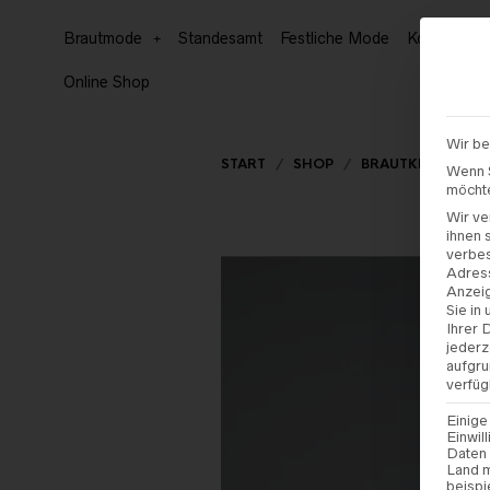
Brautmode
Standesamt
Festliche Mode
Kommunion
Online Shop
Wir be
START
/
SHOP
/
BRAUTKLEIDER
Wenn S
möchte
Wir ve
ihnen 
verbe
Adress
Anzeig
Sie in
Ihrer 
jederz
aufgru
verfüg
Einige
Einwil
Daten 
Land m
beispi