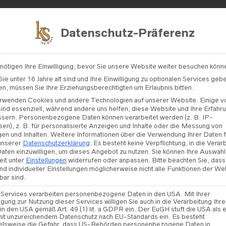
Kontakt
Datenschutz-Präferenz
nötigen Ihre Einwilligung, bevor Sie unsere Website weiter besuchen könn
/
FARA SPOSA
/ MODELL „RUMBA“
ie unter 16 Jahre alt sind und Ihre Einwilligung zu optionalen Services geb
n, müssen Sie Ihre Erziehungsberechtigten um Erlaubnis bitten.
rwenden Cookies und andere Technologien auf unserer Website. Einige v
sind essenziell, während andere uns helfen, diese Website und Ihre Erfahr
ssern.
Personenbezogene Daten können verarbeitet werden (z. B. IP-
Modell 
en), z. B. für personalisierte Anzeigen und Inhalte oder die Messung von
en und Inhalten.
Weitere Informationen über die Verwendung Ihrer Daten 
 unserer
Datenschutzerklärung
.
Es besteht keine Verpflichtung, in die Verar
Daten einzuwilligen, um dieses Angebot zu nutzen.
Sie können Ihre Auswahl
eit unter
Einstellungen
widerrufen oder anpassen.
Bitte beachten Sie, dass
nd individueller Einstellungen möglicherweise nicht alle Funktionen der We
bar sind.
TER
 Services verarbeiten personenbezogene Daten in den USA. Mit Ihrer
ligung zur Nutzung dieser Services willigen Sie auch in die Verarbeitung Ihre
in den USA gemäß Art. 49 (1) lit. a GDPR ein. Der EuGH stuft die USA als e
ZUR WU
it unzureichendem Datenschutz nach EU-Standards ein. Es besteht
elsweise die Gefahr, dass US-Behörden personenbezogene Daten in