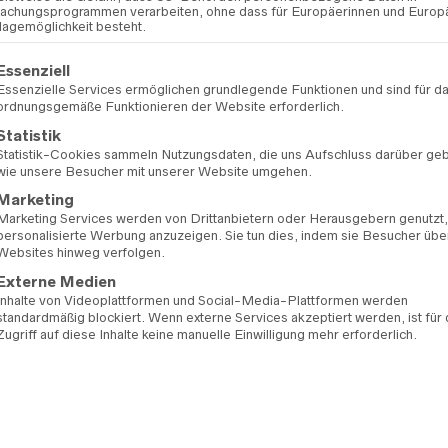
chungsprogrammen verarbeiten, ohne dass für Europäerinnen und Europ
lagemöglichkeit besteht.
ARTIKELNUMMER:
99
KATEGORIEN:
FARA 
gt eine Liste der Service-Gruppen, für die eine Einwilligung erteilt 
Essenziell
MARKE:
FARA SPOSA
Essenzielle Services ermöglichen grundlegende Funktionen und sind für d
ordnungsgemäße Funktionieren der Website erforderlich.
Statistik
Statistik-Cookies sammeln Nutzungsdaten, die uns Aufschluss darüber ge
wie unsere Besucher mit unserer Website umgehen.
Marketing
Marketing Services werden von Drittanbietern oder Herausgebern genutzt
personalisierte Werbung anzuzeigen. Sie tun dies, indem sie Besucher übe
Websites hinweg verfolgen.
Externe Medien
Inhalte von Videoplattformen und Social-Media-Plattformen werden
standardmäßig blockiert. Wenn externe Services akzeptiert werden, ist für
Zugriff auf diese Inhalte keine manuelle Einwilligung mehr erforderlich.