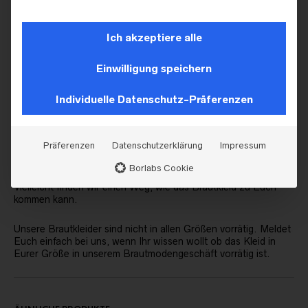
Dieses Brautkleid aus der Kollektion von Dama Couture kann
in unserem Brautgeschäft in Leidersbach bei Aschaffenburg
anprobiert werden.
Ich akzeptiere alle
Dir gefallen die Kleider von Dama Couture? Informationen zu
Einwilligung speichern
diesem Hersteller und weitere Brautkleider aus der aktuellen
Kollektion findest du
HIER!
Individuelle Datenschutz-Präferenzen
Wenn das Kleid Dein Traumkleid werden könnten pack es auf
deine Wunschliste oder vereinbare gleich einen
Beratungstermin bei uns!
Präferenzen
Datenschutzerklärung
Impressum
Borlabs Cookie
Sollte der Weg zu weit sein, dann meldet Euch bitte bei uns.
Vielleicht finden wir einen Weg, wie das Brautkleid zu Euch
kommen kann.
Unsere Brautkleider sind nicht in allen Größen vorrätig. Meldet
Euch einfach bei uns, wenn Ihr wissen wollt ob das Kleid in
Eurer Größe in unserem Brautmodengeschäft vorrätig ist.