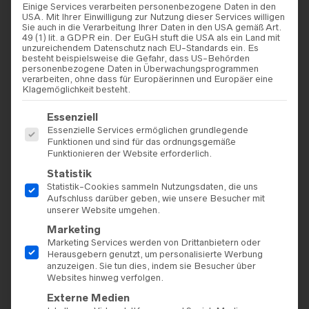
Einige Services verarbeiten personenbezogene Daten in den
USA. Mit Ihrer Einwilligung zur Nutzung dieser Services willigen
Sie auch in die Verarbeitung Ihrer Daten in den USA gemäß Art.
49 (1) lit. a GDPR ein. Der EuGH stuft die USA als ein Land mit
unzureichendem Datenschutz nach EU-Standards ein. Es
besteht beispielsweise die Gefahr, dass US-Behörden
personenbezogene Daten in Überwachungsprogrammen
verarbeiten, ohne dass für Europäerinnen und Europäer eine
Klagemöglichkeit besteht.
Es folgt eine Liste der Service-Gruppen, für die eine Einwilligu
Essenziell
Essenzielle Services ermöglichen grundlegende
Funktionen und sind für das ordnungsgemäße
Funktionieren der Website erforderlich.
Statistik
Statistik-Cookies sammeln Nutzungsdaten, die uns
Aufschluss darüber geben, wie unsere Besucher mit
unserer Website umgehen.
Marketing
Marketing Services werden von Drittanbietern oder
Herausgebern genutzt, um personalisierte Werbung
anzuzeigen. Sie tun dies, indem sie Besucher über
Websites hinweg verfolgen.
Externe Medien