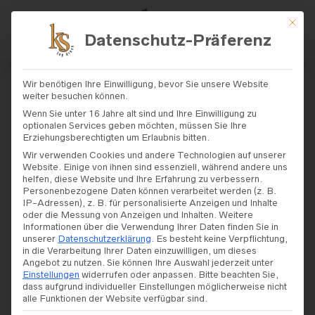
Mit di
Datenschutz-Präferenz
START
/
SHOP
/
BRAUTKLEIDER
/
DAM
Wir benötigen Ihre Einwilligung, bevor Sie unsere Website
A COUTURE
/ DAMA COUTURE – MODELL
weiter besuchen können.
„AVRIL“
Wenn Sie unter 16 Jahre alt sind und Ihre Einwilligung zu
optionalen Services geben möchten, müssen Sie Ihre
Erziehungsberechtigten um Erlaubnis bitten.
Dama Couture – Modell
Wir verwenden Cookies und andere Technologien auf unserer
Website. Einige von ihnen sind essenziell, während andere uns
„Avril“
helfen, diese Website und Ihre Erfahrung zu verbessern.
Personenbezogene Daten können verarbeitet werden (z. B.
IP-Adressen), z. B. für personalisierte Anzeigen und Inhalte
oder die Messung von Anzeigen und Inhalten.
Weitere
Informationen über die Verwendung Ihrer Daten finden Sie in
unserer
Datenschutzerklärung
.
Es besteht keine Verpflichtung,
in die Verarbeitung Ihrer Daten einzuwilligen, um dieses
Angebot zu nutzen.
Sie können Ihre Auswahl jederzeit unter
Einstellungen
widerrufen oder anpassen.
Bitte beachten Sie,
dass aufgrund individueller Einstellungen möglicherweise nicht
alle Funktionen der Website verfügbar sind.