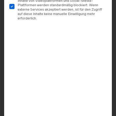
Inhalte von Videoplattformen und Social-Media-
Plattformen werden standardmäßig blockiert. Wenn
externe Services akzeptiert werden, ist für den Zugriff
auf diese Inhalte keine manuelle Einwilligung mehr
erforderlich.
TERMIN VEREINBAREN
ZUR WUNSCHLISTE HINZUFÜGEN
ARTIKELNUMMER:
9920062558619
KATEGORIEN:
BRAUTKLEIDER
,
DAMA COUTURE