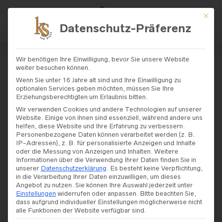
Mit di
Datenschutz-Präferenz
START
/
SHOP
/
BRAUTKLEIDER
/
AMÉLI
Wir benötigen Ihre Einwilligung, bevor Sie unsere Website
E
/ AMELIÉ – MODELL „30155W“
weiter besuchen können.
Wenn Sie unter 16 Jahre alt sind und Ihre Einwilligung zu
optionalen Services geben möchten, müssen Sie Ihre
Amelié – Modell
Erziehungsberechtigten um Erlaubnis bitten.
Wir verwenden Cookies und andere Technologien auf unserer
„30155W“
Website. Einige von ihnen sind essenziell, während andere uns
helfen, diese Website und Ihre Erfahrung zu verbessern.
Personenbezogene Daten können verarbeitet werden (z. B.
IP-Adressen), z. B. für personalisierte Anzeigen und Inhalte
oder die Messung von Anzeigen und Inhalten.
Weitere
Informationen über die Verwendung Ihrer Daten finden Sie in
unserer
Datenschutzerklärung
.
Es besteht keine Verpflichtung,
in die Verarbeitung Ihrer Daten einzuwilligen, um dieses
Angebot zu nutzen.
Sie können Ihre Auswahl jederzeit unter
Einstellungen
widerrufen oder anpassen.
Bitte beachten Sie,
dass aufgrund individueller Einstellungen möglicherweise nicht
alle Funktionen der Website verfügbar sind.