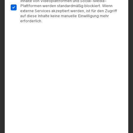
Inhalte von Videoplattformen und Social-Media-
Plattformen werden standardmäßig blockiert. Wenn
externe Services akzeptiert werden, ist für den Zugriff
auf diese Inhalte keine manuelle Einwilligung mehr
erforderlich.
TERMIN VEREINBAREN
ZUR WUNSCHLISTE HINZUFÜGEN
ARTIKELNUMMER:
9920062589910
KATEGORIEN:
BRAUTKLEIDER
,
AMÉLIE