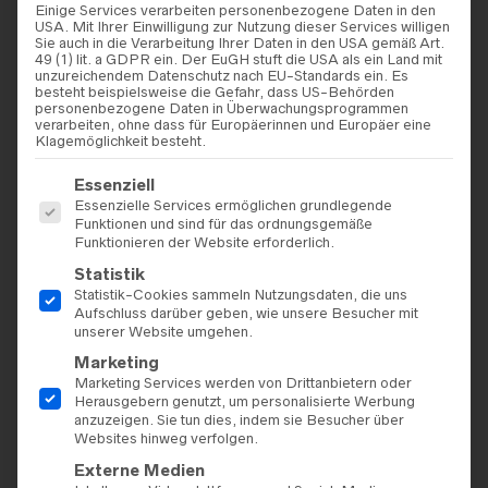
Einige Services verarbeiten personenbezogene Daten in den
USA. Mit Ihrer Einwilligung zur Nutzung dieser Services willigen
Sie auch in die Verarbeitung Ihrer Daten in den USA gemäß Art.
49 (1) lit. a GDPR ein. Der EuGH stuft die USA als ein Land mit
unzureichendem Datenschutz nach EU-Standards ein. Es
besteht beispielsweise die Gefahr, dass US-Behörden
personenbezogene Daten in Überwachungsprogrammen
verarbeiten, ohne dass für Europäerinnen und Europäer eine
Klagemöglichkeit besteht.
Es folgt eine Liste der Service-Gruppen, für die eine Einwilligu
Essenziell
Essenzielle Services ermöglichen grundlegende
Funktionen und sind für das ordnungsgemäße
Funktionieren der Website erforderlich.
Statistik
Statistik-Cookies sammeln Nutzungsdaten, die uns
Aufschluss darüber geben, wie unsere Besucher mit
unserer Website umgehen.
Marketing
Marketing Services werden von Drittanbietern oder
Herausgebern genutzt, um personalisierte Werbung
anzuzeigen. Sie tun dies, indem sie Besucher über
Websites hinweg verfolgen.
Externe Medien