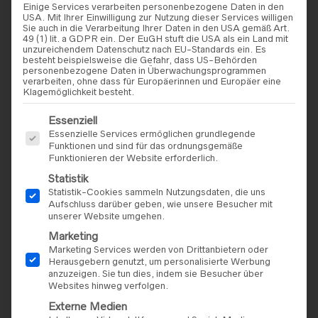
Einige Services verarbeiten personenbezogene Daten in den
USA. Mit Ihrer Einwilligung zur Nutzung dieser Services willigen
Sie auch in die Verarbeitung Ihrer Daten in den USA gemäß Art.
49 (1) lit. a GDPR ein. Der EuGH stuft die USA als ein Land mit
unzureichendem Datenschutz nach EU-Standards ein. Es
besteht beispielsweise die Gefahr, dass US-Behörden
personenbezogene Daten in Überwachungsprogrammen
verarbeiten, ohne dass für Europäerinnen und Europäer eine
Klagemöglichkeit besteht.
Es folgt eine Liste der Service-Gruppen, für die eine Einwilligu
Essenziell
Essenzielle Services ermöglichen grundlegende
REBECCA INGRAM
,
EVIE YOUNG
,
BRAUTKLEIDER
Funktionen und sind für das ordnungsgemäße
BRAUTKLEIDER
Evie Young – Deja
Funktionieren der Website erforderlich.
Rebecca Ingram – Jenessa
Statistik
Statistik-Cookies sammeln Nutzungsdaten, die uns
Aufschluss darüber geben, wie unsere Besucher mit
unserer Website umgehen.
Marketing
Marketing Services werden von Drittanbietern oder
Herausgebern genutzt, um personalisierte Werbung
anzuzeigen. Sie tun dies, indem sie Besucher über
Websites hinweg verfolgen.
Externe Medien