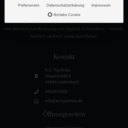
Präferenzen
Datenschutzerklärung
Impressum
Borlabs Cookie
Dein Fachgeschäft für Braut-, Abend- und Kommunionmode
mit persönlicher Beratung und eigener Schneiderei – stilvoll,
herzlich und mit Liebe zum Detail.
Kontakt
K.S. Top Dress
Hauptstraße 9
63849 Leidersbach
06028/6366
info@ks-topdress.de
Öffnungszeiten