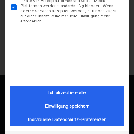
Inhalte von Videoplattformen und Social-Media-
Plattformen werden standardmäßig blockiert. Wenn
externe Services akzeptiert werden, ist für den Zugriff
auf diese Inhalte keine manuelle Einwilligung mehr
erforderlich.
BRAUTKLEIDER
,
EVIE YOUNG
MIX & MATCH BRIDAL
Evie Young – Serene
Unterzieh Top „Mali“
59,00
€
Ich akzeptiere alle
Einwilligung speichern
Individuelle Datenschutz-Präferenzen