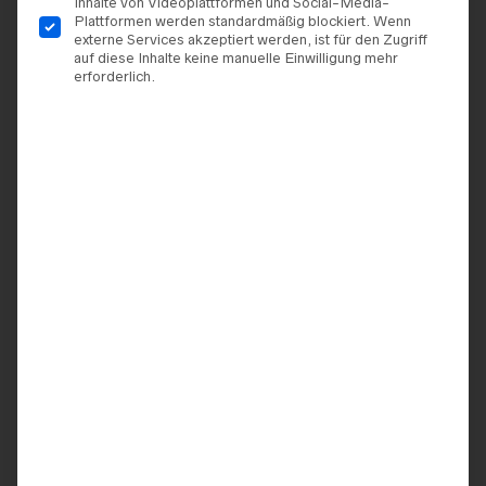
Inhalte von Videoplattformen und Social-Media-
Plattformen werden standardmäßig blockiert. Wenn
externe Services akzeptiert werden, ist für den Zugriff
auf diese Inhalte keine manuelle Einwilligung mehr
erforderlich.
BRAUTKLEIDER
BRAUTKLEIDER
Marylise – Heavenly/2
Marylise – Amitié/1