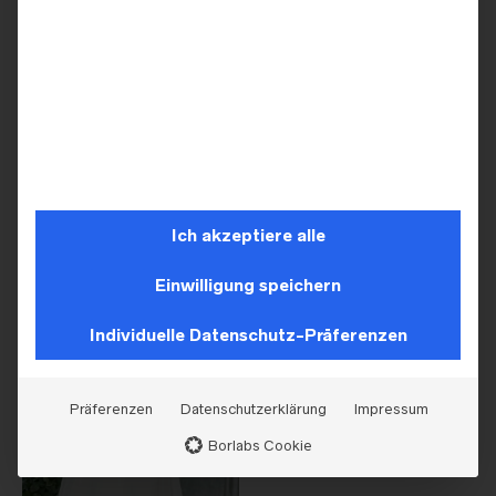
BRAUTKLEIDER
A BELA NOIVA
,
BRAUTKLEIDER
Marylise – Eternally/1
A Bela Noiva – 1618
Ich akzeptiere alle
Einwilligung speichern
Individuelle Datenschutz-Präferenzen
Präferenzen
Datenschutzerklärung
Impressum
Borlabs Cookie