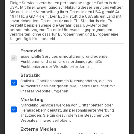
Einige Services verarbeiten personenbezogene Daten in den
USA. Mit Ihrer Einwilligung zur Nutzung dieser Services willigen
Sie auch in die Verarbeitung Ihrer Daten in den USA gemäß Art.
49 (1) lit. a GDPR ein. Der EuGH stuft die USA als ein Land mit
unzureichendem Datenschutz nach EU-Standards ein. Es
besteht beispielsweise die Gefahr, dass US-Behörden
personenbezogene Daten in Überwachungsprogrammen
verarbeiten, ohne dass für Europäerinnen und Europäer eine
Klagemöglichkeit besteht.
Es folgt eine Liste der Service-Gruppen, für die eine Einwilligu
Essenziell
Essenzielle Services ermöglichen grundlegende
BRAUTKLEIDER
,
REMBO
BRAUTKLEIDER
,
REMBO
Funktionen und sind für das ordnungsgemäße
STYLING
STYLING
,
OUTLET
,
Funktionieren der Website erforderlich.
BRAUTMODE SALE
Rembo Styling – Levi/1
Rembo Styling – Emerald
Statistik
City/1
Statistik-Cookies sammeln Nutzungsdaten, die uns
1.385,00
€
785,00
€
Aufschluss darüber geben, wie unsere Besucher mit
unserer Website umgehen.
Marketing
Marketing Services werden von Drittanbietern oder
Herausgebern genutzt, um personalisierte Werbung
anzuzeigen. Sie tun dies, indem sie Besucher über
Websites hinweg verfolgen.
Externe Medien