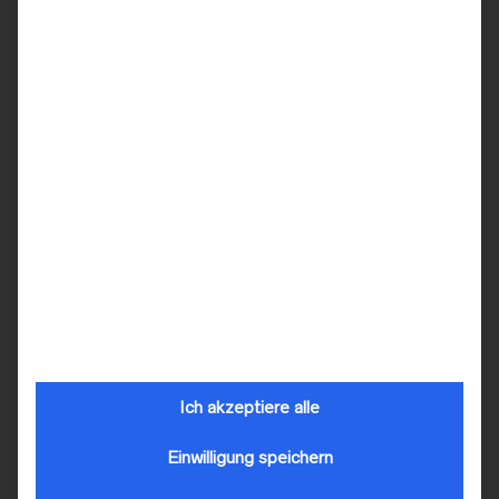
BRAUTKLEIDER
,
MS MODA
MS MODA
,
BRAUTKLEIDER
MS Moda – Modell
MS Moda – Teri
„Sabine“
Ich akzeptiere alle
Einwilligung speichern
MS MODA
,
BRAUTKLEIDER
BRAUTKLEIDER
,
MS MODA
MS Moda – Shelly
MS Moda – Belinda