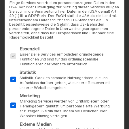
Einige Services verarbeiten personenbezogene Daten in den
USA. Mit Ihrer Einwilligung zur Nutzung dieser Services willigen
Sie auch in die Verarbeitung Ihrer Daten in den USA gemäß Art.
49 (1) lit. a GDPR ein. Der EuGH stuft die USA als ein Land mit
unzureichendem Datenschutz nach EU-Standards ein. Es
besteht beispielsweise die Gefahr, dass US-Behörden
personenbezogene Daten in Überwachungsprogrammen
verarbeiten, ohne dass für Europäerinnen und Europäer eine
Klagemöglichkeit besteht.
Es folgt eine Liste der Service-Gruppen, für die eine Einwilligu
Essenziell
Essenzielle Services ermöglichen grundlegende
BRAUTKLEIDER
,
MS MODA
BRAUTKLEIDER
,
MS MODA
Funktionen und sind für das ordnungsgemäße
MS Moda – Modell
MS Moda – Modell
Funktionieren der Website erforderlich.
„Dayana“
„Chanelle“
Statistik
Statistik-Cookies sammeln Nutzungsdaten, die uns
Aufschluss darüber geben, wie unsere Besucher mit
unserer Website umgehen.
Marketing
Marketing Services werden von Drittanbietern oder
Herausgebern genutzt, um personalisierte Werbung
anzuzeigen. Sie tun dies, indem sie Besucher über
Websites hinweg verfolgen.
Externe Medien