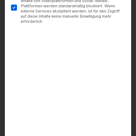
Inhalte von Videoplattformen und Social-Media-
Plattformen werden standardmäßig blockiert. Wenn
externe Services akzeptiert werden, ist für den Zugriff
auf diese Inhalte keine manuelle Einwilligung mehr
erforderlich.
BRAUTKLEIDER
,
MS MODA
BRAUTKLEIDER
,
MS MODA
MS Moda – Modell „Inca“
MS Moda – Modell
„Abilene“