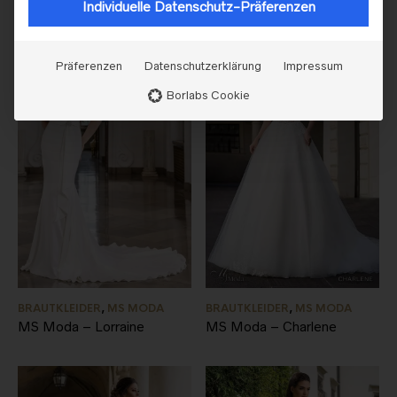
Individuelle Datenschutz-Präferenzen
Präferenzen
Datenschutzerklärung
Impressum
Borlabs Cookie
BRAUTKLEIDER
,
MS MODA
BRAUTKLEIDER
,
MS MODA
MS Moda – Lorraine
MS Moda – Charlene