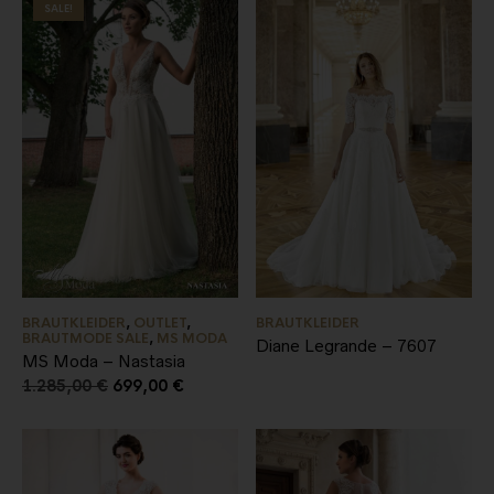
SALE!
BRAUTKLEIDER
,
OUTLET
,
BRAUTKLEIDER
BRAUTMODE SALE
,
MS MODA
Diane Legrande – 7607
MS Moda – Nastasia
1.285,00
€
699,00
€