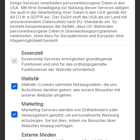
Einige Services verarbeiten personenbezogene Daten in den
USA. Mit Ihrer Einwilligung zur Nutzung dieser Services willigen
Sie auch in die Verarbeitung Ihrer Daten in den USA gemäß Art.
49 (1) lit. a GDPR ein. Der EuGH stuft die USA als ein Land mit
unzureichendem Datenschutz nach EU-Standards ein. Es
besteht beispielsweise die Gefahr, dass US-Behörden
personenbezogene Daten in Überwachungsprogrammen
verarbeiten, ohne dass für Europäerinnen und Europäer eine
Klagemöglichkeit besteht.
Es folgt eine Liste der Service-Gruppen, für die eine Einwilligu
Essenziell
Essenzielle Services ermöglichen grundlegende
AMÉLIE
,
BRAUTKLEIDER
REBECCA INGRAM
,
Funktionen und sind für das ordnungsgemäße
BRAUTKLEIDER
Amélie – Modell „20305“
Funktionieren der Website erforderlich.
Rebecca Ingram – Modell
Statistik
„Barbara“
Statistik-Cookies sammeln Nutzungsdaten, die uns
Aufschluss darüber geben, wie unsere Besucher mit
unserer Website umgehen.
Marketing
Marketing Services werden von Drittanbietern oder
Herausgebern genutzt, um personalisierte Werbung
anzuzeigen. Sie tun dies, indem sie Besucher über
Websites hinweg verfolgen.
Externe Medien