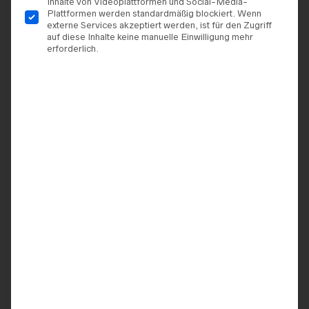
Inhalte von Videoplattformen und Social-Media-
Plattformen werden standardmäßig blockiert. Wenn
externe Services akzeptiert werden, ist für den Zugriff
auf diese Inhalte keine manuelle Einwilligung mehr
erforderlich.
BRAUTKLEIDER
,
REBECCA
REBECCA INGRAM
,
INGRAM
BRAUTKLEIDER
Rebecca Ingram – Modell
Rebecca Ingram – Priscilla
„Claudette“