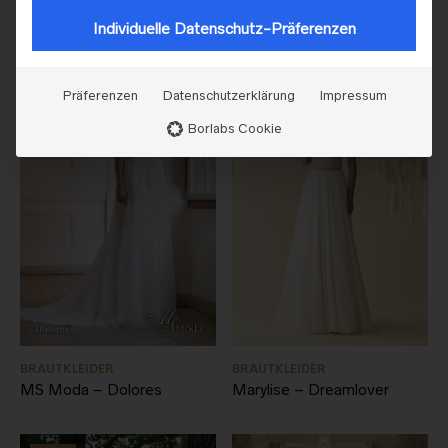
1.285,00
€
599,00
€
Individuelle Datenschutz-Präferenzen
Präferenzen
Datenschutzerklärung
Impressum
Borlabs Cookie
BRAUTKLEIDER
BRAUTKLEIDER
MS Moda – Dolores
Marylise – Dreamlover