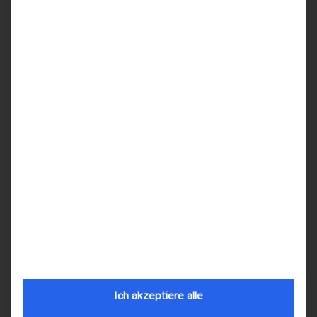
MIX & MATCH BRIDAL
MIX & MATCH BRIDAL
Spitzenoberteil Modell
Unterzieh Top „Mali“
„Rosa“
59,00
€
249,00
€
Ich akzeptiere alle