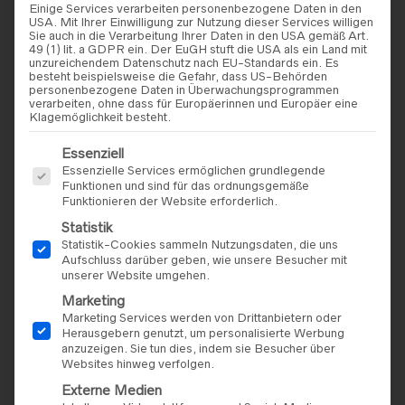
Einige Services verarbeiten personenbezogene Daten in den
USA. Mit Ihrer Einwilligung zur Nutzung dieser Services willigen
Sie auch in die Verarbeitung Ihrer Daten in den USA gemäß Art.
49 (1) lit. a GDPR ein. Der EuGH stuft die USA als ein Land mit
unzureichendem Datenschutz nach EU-Standards ein. Es
besteht beispielsweise die Gefahr, dass US-Behörden
personenbezogene Daten in Überwachungsprogrammen
verarbeiten, ohne dass für Europäerinnen und Europäer eine
Klagemöglichkeit besteht.
Es folgt eine Liste der Service-Gruppen, für die eine Einwilligu
Essenziell
Essenzielle Services ermöglichen grundlegende
MIX & MATCH BRIDAL
MIX & MATCH BRIDAL
Funktionen und sind für das ordnungsgemäße
Kellerfaltenrock aus Satin
Brauthose Modell „Aurelia“
Funktionieren der Website erforderlich.
499,00
€
298,00
€
Statistik
Statistik-Cookies sammeln Nutzungsdaten, die uns
Aufschluss darüber geben, wie unsere Besucher mit
unserer Website umgehen.
Marketing
Marketing Services werden von Drittanbietern oder
Herausgebern genutzt, um personalisierte Werbung
anzuzeigen. Sie tun dies, indem sie Besucher über
Websites hinweg verfolgen.
Externe Medien