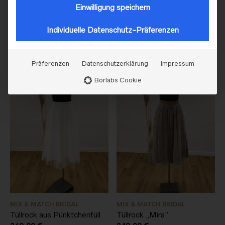
Einwilligung speichern
MIX & MATCH BRIDAL
MIX & MATCH BRIDAL
Pailletten Top „Marie“
Modell „Miri“
Individuelle Datenschutz-Präferenzen
399,00
€
198,00
€
Präferenzen
Datenschutzerklärung
Impressum
Borlabs Cookie
MIX & MATCH BRIDAL
MIX & MATCH BRIDAL
Tüllrock aus Pünktchentüll
Tüllrock „Mira“