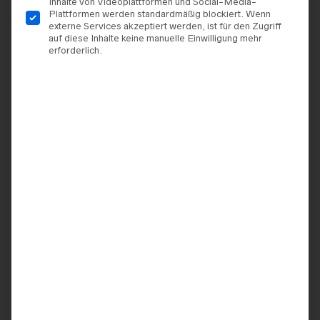
Inhalte von Videoplattformen und Social-Media-
Plattformen werden standardmäßig blockiert. Wenn
externe Services akzeptiert werden, ist für den Zugriff
auf diese Inhalte keine manuelle Einwilligung mehr
erforderlich.
MIX & MATCH BRIDAL
MIX & MATCH BRIDAL
Geospitzen Oberteil Modell
Spitzenoberteil Modell
„Amanda“
„Leandra“
499,00
€
298,00
€